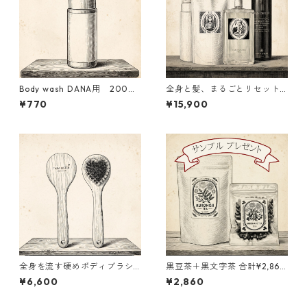
Body wash DANA用 200ml
全身と髪、まるごとリセット
泡ポンプ
セット｜DANA＋Mary care o
¥770
¥15,900
il＋Crema Hebe約1７％OFF
3,240円お得
全身を流す硬めボディブラシ
黒豆茶＋黒文字茶 合計¥2,860
（大）｜Misogi Brush
のご購入で、約1,500円相当の
¥6,600
¥2,860
5日分お試しセット（Crema H
ebe・Mary care oil・Body w