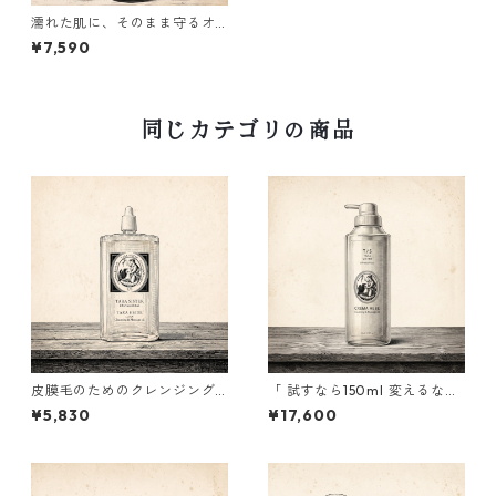
濡れた肌に、そのまま守るオ
イル｜Mary care oil 200ml
¥7,590
同じカテゴリの商品
皮膜毛のためのクレンジング
「 試すなら150ml 変えるなら1
オイル｜Crema Hebe 150ml
ℓ 」Crema hebe 1ℓ
¥5,830
¥17,600