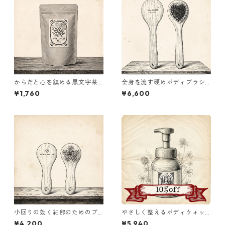
からだと心を鎮める黒文字茶
全身を流す硬めボディブラシ
｜Kuromoji Tea ６P
（大）｜Misogi Brush
¥1,760
¥6,600
小回りの効く細部のためのブ
やさしく整えるボディウォッ
ラシ（小）｜Misogi Brush
シュ｜Body wash DANA 500
¥4,200
¥5,940