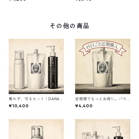
ml
その他の商品
奪わず、守るセット｜DANA＋
定期便でもっとお得に。パウ
Mary care oil 約17％OFF 2,14
チ型になったBody wash DAN
¥10,400
¥4,400
0円お得
A｜350ml