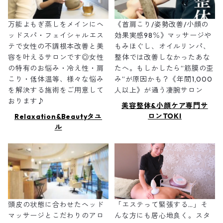
万能よもぎ蒸しをメインにヘ
《首肩こり/姿勢改善/小顔の
ッドスパ・フェイシャルエス
効果実感98％》マッサージや
テで女性の不調根本改善と美
もみほぐし、オイルリンパ、
容を叶えるサロンです◎女性
整体では改善しなかったあな
の特有のお悩み・冷え性・肩
たへ。もしかしたら“筋膜の歪
こり・低体温等、様々な悩み
み”が原因かも？《年間1,000
を解決する施術をご用意して
人以上》が通う凄腕サロン
おります♪
美容整体&小顔ケア専門サ
ロンTOKI
Relaxation&Beautyタユ
ル
頭皮の状態に合わせたヘッド
「エステって緊張する…」そ
マッサージとこだわりのアロ
んな方にも居心地良く。スタ