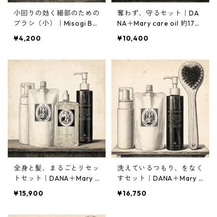
小回りの効く細部のための
奪わず、守るセット｜DA
ブラシ（小）｜Misogi Bru
NA＋Mary care oil 約17％
sh
OFF 2,140円お得
¥4,200
¥10,400
全身と髪、まるごとリセッ
洗えているつもり、をなく
トセット｜DANA＋Mary c
すセット｜DANA＋Mary c
are oil＋Crema Hebe約1
are oil＋ボディブラシ禊
¥15,900
¥16,750
７％OFF 3,240円お得
＋空ポンプ 約17%OFF 3,3
80円お得