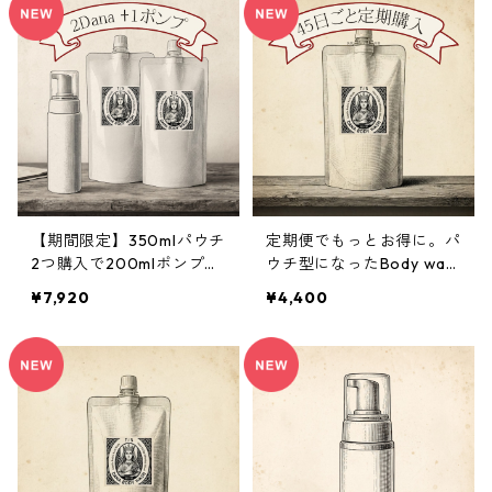
NA）をプレゼント
【期間限定】350mlパウチ
定期便でもっとお得に。パ
2つ購入で200mlポンプ本
ウチ型になったBody was
体１つプレゼント
h DANA｜350ml
¥7,920
¥4,400