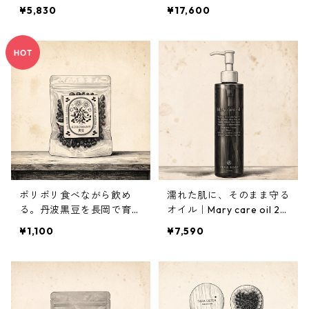
50ml
¥5,830
¥17,600
ポリポリ食べながら飲め
濡れた肌に、そのまま守る
る。丹波黒豆を長岡で育て
オイル｜Mary care oil 20
ました｜黒豆茶
0ml
¥1,100
¥7,590