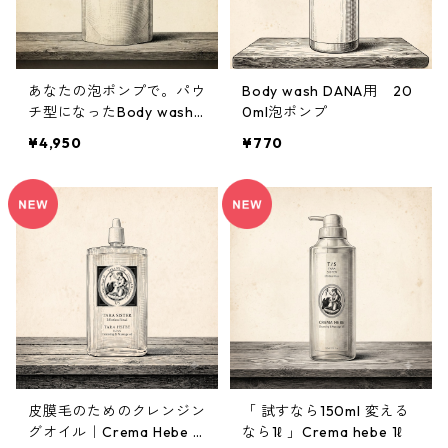
あなたの泡ポンプで。パウ
Body wash DANA用 20
チ型になったBody wash
0ml泡ポンプ
DANA 350ml【数量限定・
¥4,950
¥770
フローラル復刻】
皮膜毛のためのクレンジン
「 試すなら150ml 変える
グオイル｜Crema Hebe 1
なら1ℓ 」Crema hebe 1ℓ