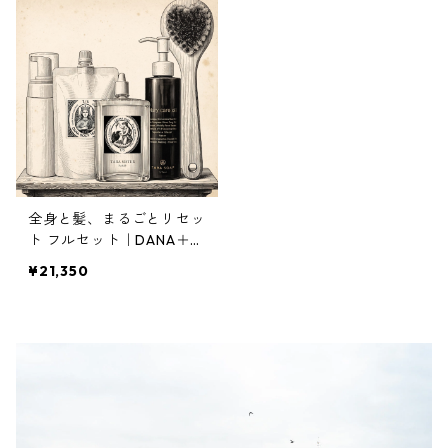
全身と髪、まるごとリセッ
ト フルセット｜DANA＋M
ary care oil＋Crema Heb
¥21,350
e＋ボディブラシ禊＋空ポ
ンプ｜約15%OFF 3,840円
お得