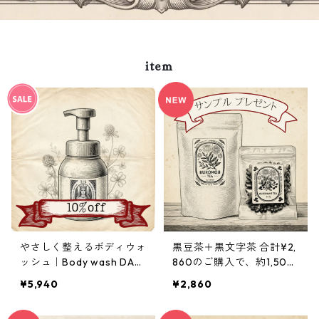
item
やさしく整えるボディウォ
黒豆茶＋黒文字茶 合計¥2,
ッシュ｜Body wash DAN
860のご購入で、約1,500
A 500ml
円相当の5日分お試しセッ
¥5,940
¥2,860
ト（Crema Hebe・Mary
care oil・Body wash DA