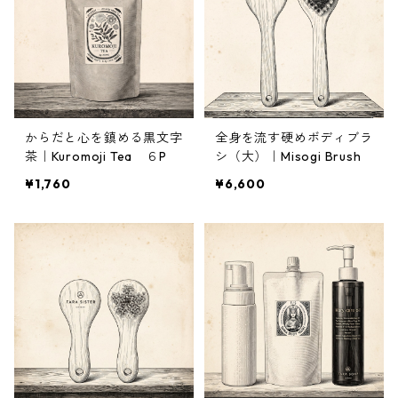
からだと心を鎮める黒文字
全身を流す硬めボディブラ
茶｜Kuromoji Tea ６P
シ（大）｜Misogi Brush
¥1,760
¥6,600