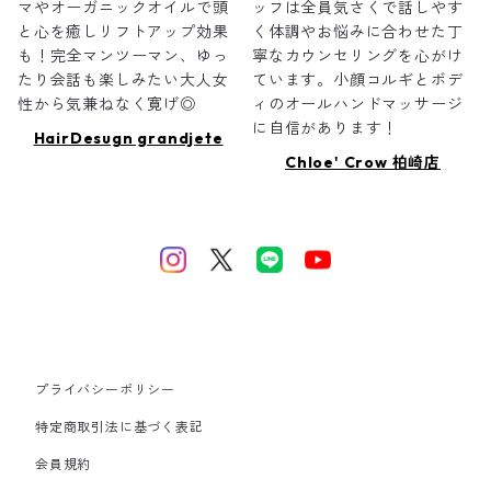
マやオーガニックオイルで頭
ッフは全員気さくで話しやす
と心を癒しリフトアップ効果
く体調やお悩みに合わせた丁
も！完全マンツーマン、ゆっ
寧なカウンセリングを心がけ
たり会話も楽しみたい大人女
ています。小顔コルギとボデ
性から気兼ねなく寛げ◎
ィのオールハンドマッサージ
に自信があります！
HairDesugn grandjete
Chloe' Crow 柏崎店
プライバシーポリシー
特定商取引法に基づく表記
会員規約