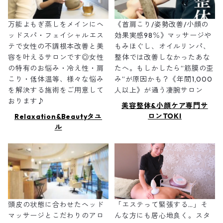
万能よもぎ蒸しをメインにヘ
《首肩こり/姿勢改善/小顔の
ッドスパ・フェイシャルエス
効果実感98％》マッサージや
テで女性の不調根本改善と美
もみほぐし、オイルリンパ、
容を叶えるサロンです◎女性
整体では改善しなかったあな
の特有のお悩み・冷え性・肩
たへ。もしかしたら“筋膜の歪
こり・低体温等、様々な悩み
み”が原因かも？《年間1,000
を解決する施術をご用意して
人以上》が通う凄腕サロン
おります♪
美容整体&小顔ケア専門サ
ロンTOKI
Relaxation&Beautyタユ
ル
頭皮の状態に合わせたヘッド
「エステって緊張する…」そ
マッサージとこだわりのアロ
んな方にも居心地良く。スタ