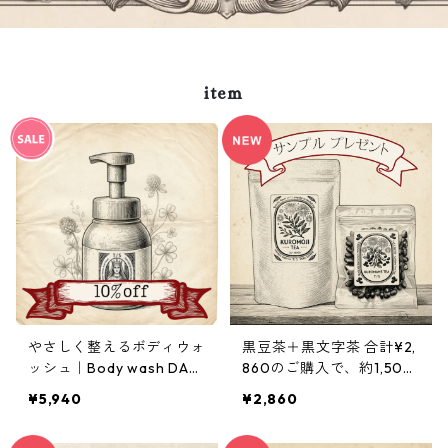
item
やさしく整えるボディウォ
黒豆茶＋黒文字茶 合計¥2,
ッシュ｜Body wash DAN
860のご購入で、約1,500
A 500ml
円相当の5日分お試しセッ
¥5,940
¥2,860
ト（Crema Hebe・Mary
care oil・Body wash DA