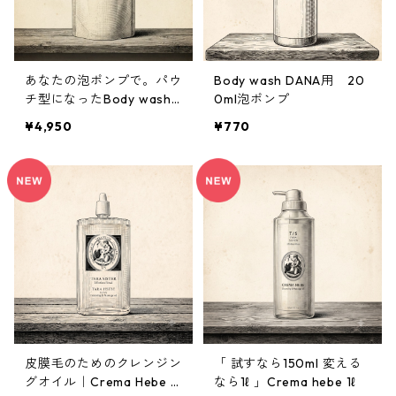
あなたの泡ポンプで。パウ
Body wash DANA用 20
チ型になったBody wash
0ml泡ポンプ
DANA 350ml【数量限定・
¥4,950
¥770
フローラル復刻】
皮膜毛のためのクレンジン
「 試すなら150ml 変える
グオイル｜Crema Hebe 1
なら1ℓ 」Crema hebe 1ℓ