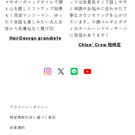
マやオーガニックオイルで頭
ッフは全員気さくで話しやす
と心を癒しリフトアップ効果
く体調やお悩みに合わせた丁
も！完全マンツーマン、ゆっ
寧なカウンセリングを心がけ
たり会話も楽しみたい大人女
ています。小顔コルギとボデ
性から気兼ねなく寛げ◎
ィのオールハンドマッサージ
に自信があります！
HairDesugn grandjete
Chloe' Crow 柏崎店
プライバシーポリシー
特定商取引法に基づく表記
会員規約