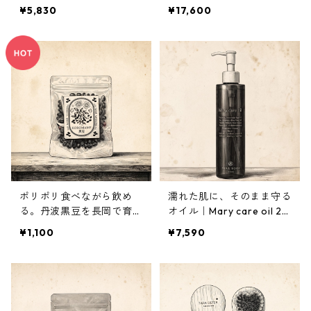
50ml
¥5,830
¥17,600
ポリポリ食べながら飲め
濡れた肌に、そのまま守る
る。丹波黒豆を長岡で育て
オイル｜Mary care oil 20
ました｜黒豆茶
0ml
¥1,100
¥7,590