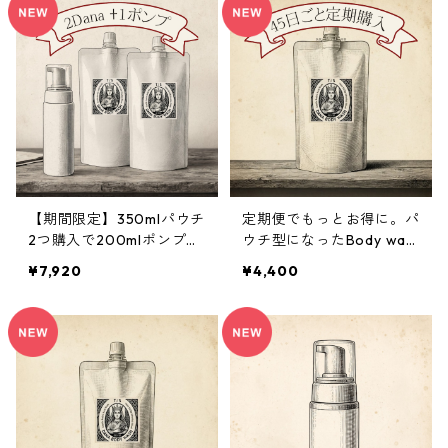
NA）をプレゼント
【期間限定】350mlパウチ
定期便でもっとお得に。パ
2つ購入で200mlポンプ本
ウチ型になったBody was
体１つプレゼント
h DANA｜350ml
¥7,920
¥4,400