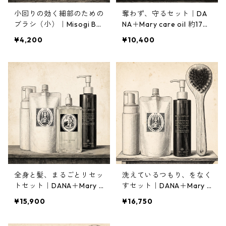
小回りの効く細部のための
奪わず、守るセット｜DA
ブラシ（小）｜Misogi Bru
NA＋Mary care oil 約17％
sh
OFF 2,140円お得
¥4,200
¥10,400
全身と髪、まるごとリセッ
洗えているつもり、をなく
トセット｜DANA＋Mary c
すセット｜DANA＋Mary c
are oil＋Crema Hebe約1
are oil＋ボディブラシ禊
¥15,900
¥16,750
７％OFF 3,240円お得
＋空ポンプ 約17%OFF 3,3
80円お得