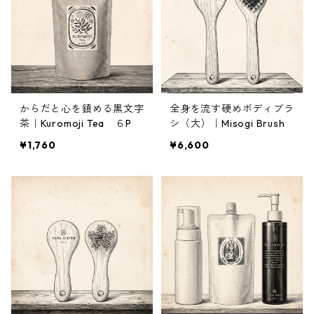
からだと心を鎮める黒文字
全身を流す硬めボディブラ
茶｜Kuromoji Tea ６P
シ（大）｜Misogi Brush
¥1,760
¥6,600