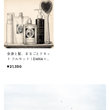
全身と髪、まるごとリセッ
ト フルセット｜DANA＋M
ary care oil＋Crema Heb
¥21,350
e＋ボディブラシ禊＋空ポ
ンプ｜約15%OFF 3,840円
お得