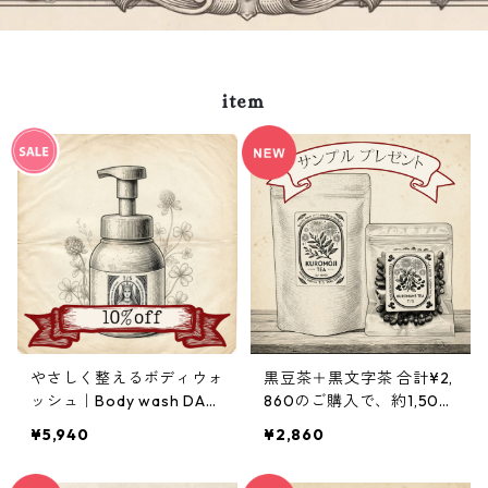
item
やさしく整えるボディウォ
黒豆茶＋黒文字茶 合計¥2,
ッシュ｜Body wash DAN
860のご購入で、約1,500
A 500ml
円相当の5日分お試しセッ
¥5,940
¥2,860
ト（Crema Hebe・Mary
care oil・Body wash DA