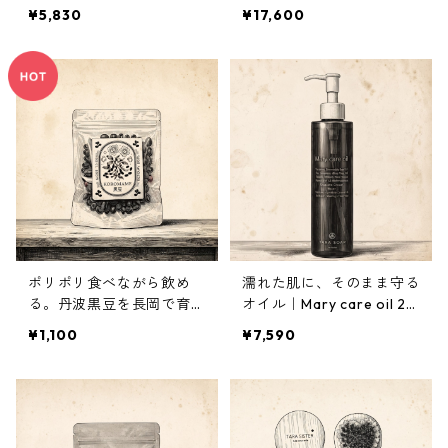
50ml
¥5,830
¥17,600
ポリポリ食べながら飲め
濡れた肌に、そのまま守る
る。丹波黒豆を長岡で育て
オイル｜Mary care oil 20
ました｜黒豆茶
0ml
¥1,100
¥7,590