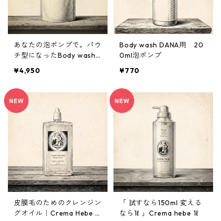
あなたの泡ポンプで。パウ
Body wash DANA用 20
チ型になったBody wash
0ml泡ポンプ
DANA 350ml【数量限定・
¥4,950
¥770
フローラル復刻】
皮膜毛のためのクレンジン
「 試すなら150ml 変える
グオイル｜Crema Hebe 1
なら1ℓ 」Crema hebe 1ℓ