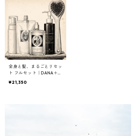
全身と髪、まるごとリセッ
ト フルセット｜DANA＋M
ary care oil＋Crema Heb
¥21,350
e＋ボディブラシ禊＋空ポ
ンプ｜約15%OFF 3,840円
お得