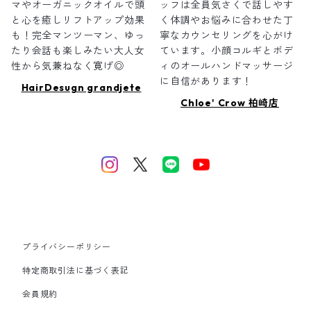
マやオーガニックオイルで頭
ッフは全員気さくで話しやす
と心を癒しリフトアップ効果
く体調やお悩みに合わせた丁
も！完全マンツーマン、ゆっ
寧なカウンセリングを心がけ
たり会話も楽しみたい大人女
ています。小顔コルギとボデ
性から気兼ねなく寛げ◎
ィのオールハンドマッサージ
に自信があります！
HairDesugn grandjete
Chloe' Crow 柏崎店
プライバシーポリシー
特定商取引法に基づく表記
会員規約