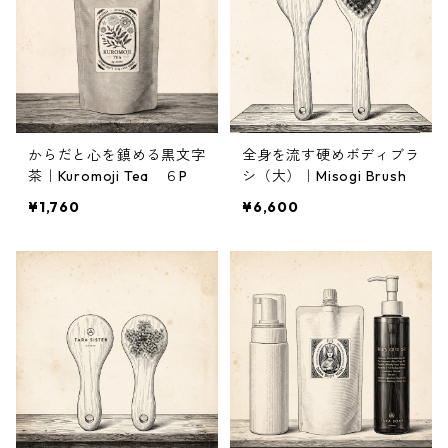
からだと心を鎮める黒文字
全身を流す硬めボディブラ
茶｜Kuromoji Tea ６P
シ（大）｜Misogi Brush
¥1,760
¥6,600