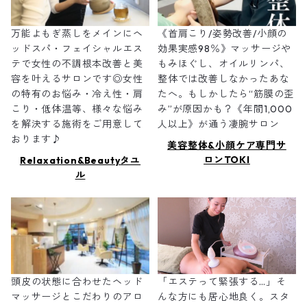
万能よもぎ蒸しをメインにヘ
《首肩こり/姿勢改善/小顔の
ッドスパ・フェイシャルエス
効果実感98％》マッサージや
テで女性の不調根本改善と美
もみほぐし、オイルリンパ、
容を叶えるサロンです◎女性
整体では改善しなかったあな
の特有のお悩み・冷え性・肩
たへ。もしかしたら“筋膜の歪
こり・低体温等、様々な悩み
み”が原因かも？《年間1,000
を解決する施術をご用意して
人以上》が通う凄腕サロン
おります♪
美容整体&小顔ケア専門サ
ロンTOKI
Relaxation&Beautyタユ
ル
頭皮の状態に合わせたヘッド
「エステって緊張する…」そ
マッサージとこだわりのアロ
んな方にも居心地良く。スタ