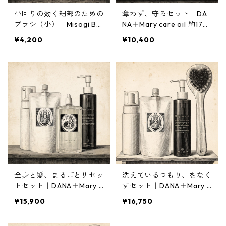
小回りの効く細部のための
奪わず、守るセット｜DA
ブラシ（小）｜Misogi Bru
NA＋Mary care oil 約17％
sh
OFF 2,140円お得
¥4,200
¥10,400
全身と髪、まるごとリセッ
洗えているつもり、をなく
トセット｜DANA＋Mary c
すセット｜DANA＋Mary c
are oil＋Crema Hebe約1
are oil＋ボディブラシ禊
¥15,900
¥16,750
７％OFF 3,240円お得
＋空ポンプ 約17%OFF 3,3
80円お得