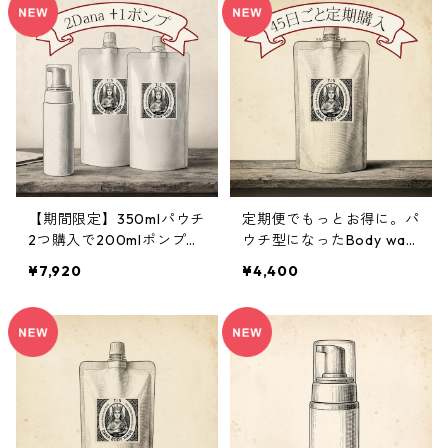
NA）をプレゼント
【期間限定】350mlパウチ
定期便でもっとお得に。パ
2つ購入で200mlポンプ本
ウチ型になったBody was
体１つプレゼント
h DANA｜350ml
¥7,920
¥4,400