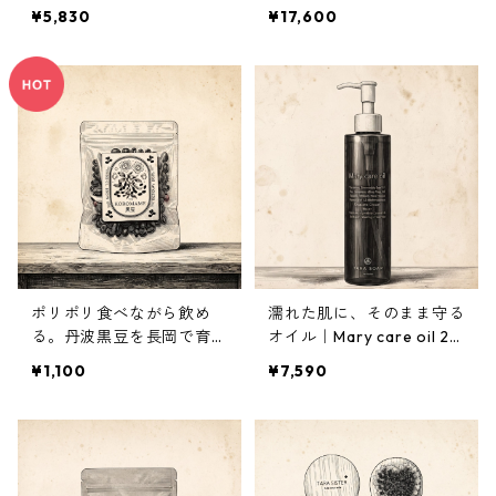
50ml
¥5,830
¥17,600
ポリポリ食べながら飲め
濡れた肌に、そのまま守る
る。丹波黒豆を長岡で育て
オイル｜Mary care oil 20
ました｜黒豆茶
0ml
¥1,100
¥7,590