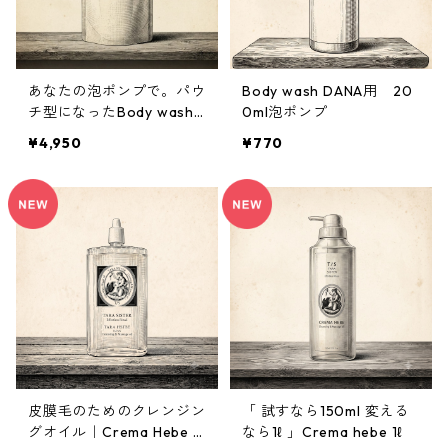
あなたの泡ポンプで。パウ
Body wash DANA用 20
チ型になったBody wash
0ml泡ポンプ
DANA 350ml【数量限定・
¥4,950
¥770
フローラル復刻】
皮膜毛のためのクレンジン
「 試すなら150ml 変える
グオイル｜Crema Hebe 1
なら1ℓ 」Crema hebe 1ℓ