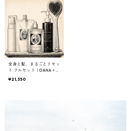
全身と髪、まるごとリセッ
ト フルセット｜DANA＋M
ary care oil＋Crema Heb
¥21,350
e＋ボディブラシ禊＋空ポ
ンプ｜約15%OFF 3,840円
お得