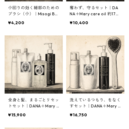
小回りの効く細部のための
奪わず、守るセット｜DA
ブラシ（小）｜Misogi Bru
NA＋Mary care oil 約17％
sh
OFF 2,140円お得
¥4,200
¥10,400
全身と髪、まるごとリセッ
洗えているつもり、をなく
トセット｜DANA＋Mary c
すセット｜DANA＋Mary c
are oil＋Crema Hebe約1
are oil＋ボディブラシ禊
¥15,900
¥16,750
７％OFF 3,240円お得
＋空ポンプ 約17%OFF 3,3
80円お得