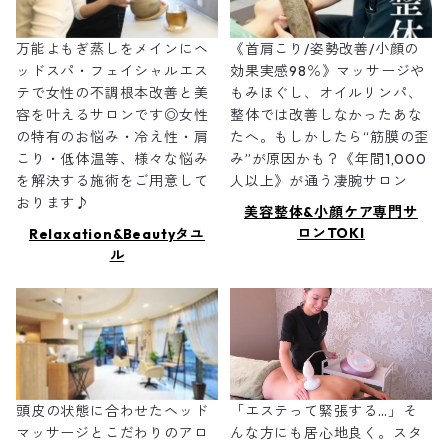
万能よもぎ蒸しをメインにヘ
《首肩こり/姿勢改善/小顔の
ッドスパ・フェイシャルエス
効果実感98％》マッサージや
テで女性の不調根本改善と美
もみほぐし、オイルリンパ、
容を叶えるサロンです◎女性
整体では改善しなかったあな
の特有のお悩み・冷え性・肩
たへ。もしかしたら“筋膜の歪
こり・低体温等、様々な悩み
み”が原因かも？《年間1,000
を解決する施術をご用意して
人以上》が通う凄腕サロン
おります♪
美容整体&小顔ケア専門サ
ロンTOKI
Relaxation&Beautyタユ
ル
頭皮の状態に合わせたヘッド
「エステって緊張する…」そ
マッサージとこだわりのアロ
んな方にも居心地良く。スタ