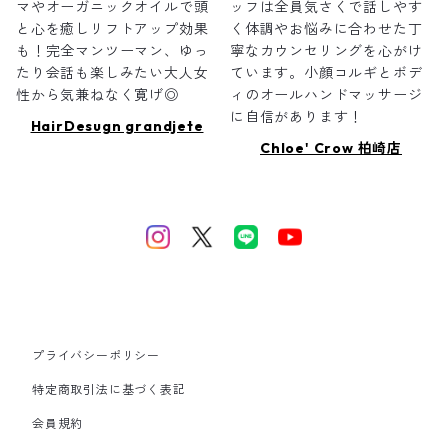
マやオーガニックオイルで頭
ッフは全員気さくで話しやす
と心を癒しリフトアップ効果
く体調やお悩みに合わせた丁
も！完全マンツーマン、ゆっ
寧なカウンセリングを心がけ
たり会話も楽しみたい大人女
ています。小顔コルギとボデ
性から気兼ねなく寛げ◎
ィのオールハンドマッサージ
に自信があります！
HairDesugn grandjete
Chloe' Crow 柏崎店
プライバシーポリシー
特定商取引法に基づく表記
会員規約