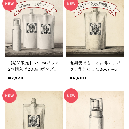
NA）をプレゼント
【期間限定】350mlパウチ
定期便でもっとお得に。パ
2つ購入で200mlポンプ本
ウチ型になったBody was
体１つプレゼント
h DANA｜350ml
¥7,920
¥4,400