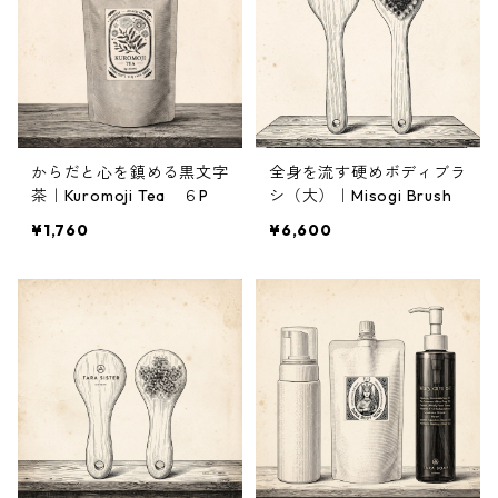
からだと心を鎮める黒文字
全身を流す硬めボディブラ
茶｜Kuromoji Tea ６P
シ（大）｜Misogi Brush
¥1,760
¥6,600